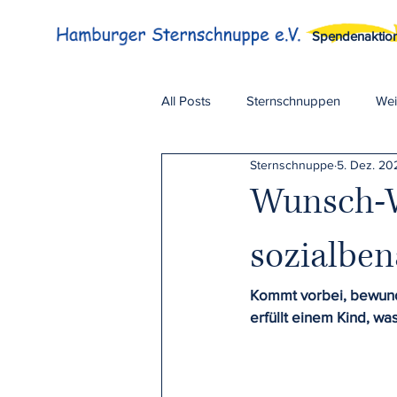
Spendenaktio
All Posts
Sternschnuppen
Wei
Sternschnuppe
5. Dez. 20
Spendenaktionen
Wunsch-W
sozialben
Kommt vorbei, bewun
erfüllt einem Kind, wa