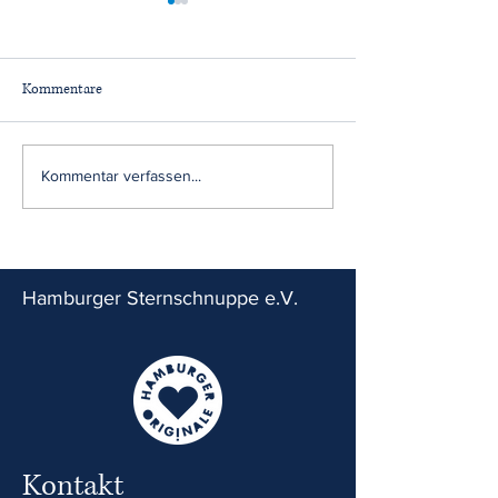
Kommentare
Lesespaß trifft
Mittsommer Charit
Kommentar verfassen...
Herzensprojekt
der wineBANK SY
Hamburger Sternschnuppe e.V.
Kontakt