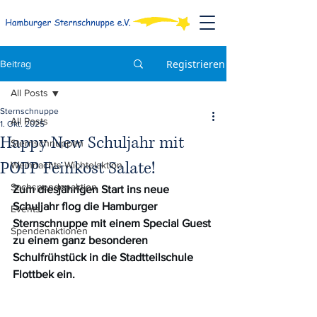
Registrieren
Beitrag
All Posts
Sternschnuppe
All Posts
1. Okt. 2025
Happy New Schuljahr mit
Sternschnuppen
POPP Feinkost Salate!
Weihnachts-Wichtelaktion
Sachspendenaktion
Zum diesjährigen Start ins neue 
Schuljahr flog die Hamburger 
Events
Sternschnuppe mit einem Special Guest 
Spendenaktionen
zu einem ganz besonderen 
Schulfrühstück in die Stadtteilschule 
Flottbek ein.