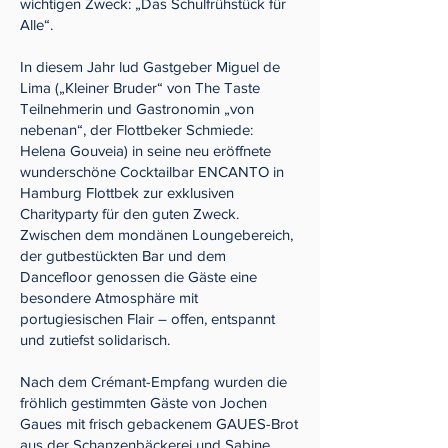
wichtigen Zweck: „Das Schulfrühstück für
Alle“.
In diesem Jahr lud Gastgeber Miguel de
Lima („Kleiner Bruder“ von The Taste
Teilnehmerin und Gastronomin „von
nebenan“, der Flottbeker Schmiede:
Helena Gouveia) in seine neu eröffnete
wunderschöne Cocktailbar ENCANTO in
Hamburg Flottbek zur exklusiven
Charityparty für den guten Zweck.
Zwischen dem mondänen Loungebereich,
der gutbestückten Bar und dem
Dancefloor genossen die Gäste eine
besondere Atmosphäre mit
portugiesischen Flair – offen, entspannt
und zutiefst solidarisch.
Nach dem Crémant-Empfang wurden die
fröhlich gestimmten Gäste von Jochen
Gaues mit frisch gebackenem GAUES-Brot
aus der Schanzenbäckerei und Sabine