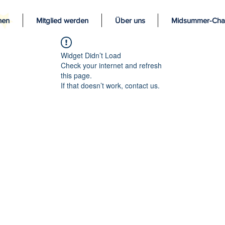
nen
Mitglied werden
Über uns
Midsummer-Char
Widget Didn’t Load
Check your internet and refresh
this page.
If that doesn’t work, contact us.