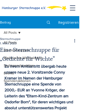
Registrieren
Beitrag
All Posts
Sternschnuppe
All Posts
1. März 2023
Eine Sternschnuppe für
Sternschnuppen
„Gedichte für Wichte“
Weihnachts-Wichtelaktion
Sachspendenaktion
Zu ihrem Amtsantritt übergab heute 
unsere neue 2. Vorsitzende Conny 
Events
Kramer im Namen der Hamburger 
Spendenaktionen
Sternschnuppe eine Spende von 
2000,- EUR an Yvonne Kröger, der 
Leiterin des "Eltern-Kind-Zentrum am 
Osdorfer Born", für deren wichtiges und 
absolut unterstützenswertes Projekt 