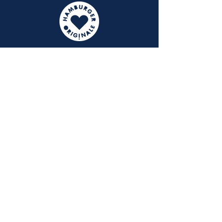
Kontakt
Haben Sie Fragen zur Hamburger
Sternschnuppe, wollen Sie Mitglied werden
oder haben Sie Ideen für eine
Spendenaktion? Dann schreiben Sie uns
gerne: