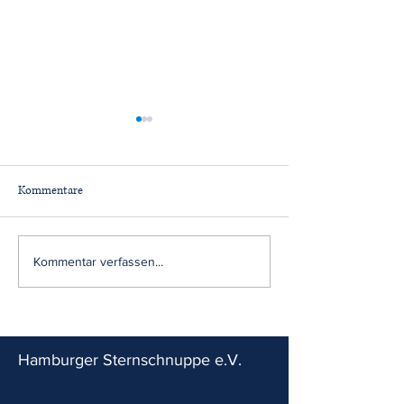
Kommentare
Happy New Schuljahr mit
Lesespaß trifft
Kommentar verfassen...
POPP Feinkost Salate!
Herzensprojekt
Hamburger Sternschnuppe e.V.